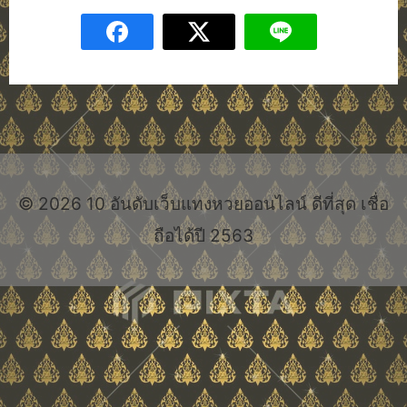
© 2026
10 อันดับเว็บแทงหวยออนไลน์ ดีที่สุด เชื่อ
ถือได้ปี 2563