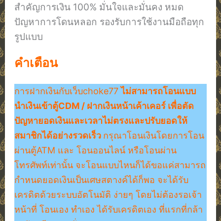
สำคัญการเงิน 100% มั่นใจและมั่นคง หมด
ปัญหาการโดนหลอก รองรับการใช้งานมือถือทุก
รูปแบบ
คำเตือน
การฝากเงินกับเว็บchoke77
ไม่สามารถโอนแบบ
นำเงินเข้าตู้CDM / ฝากเงินหน้าเค้าเคอร์ เพื่อตัด
ปัญหายอดเงินและเวลาไม่ตรงและปรับยอดให้
สมาชิกได้อย่างรวดเร็ว
กรุณาโอนเงินโดยการโอน
ผ่านตู้ATM และ โอนออนไลน์ หรือโอนผ่าน
โทรศัพท์เท่านั้น จะโอนแบบไหนก็ได้ขอแค่สามารถ
กำหนดยอดเงินเป็นเศษสตางค์ได้ก็พอ จะได้รับ
เครดิตด้วยระบบอัตโนมัติ ง่ายๆ โดยไม่ต้องรอเจ้า
หน้าที่ โอนเอง ทำเอง ได้รับเครดิตเอง ที่แรกที่กล้า