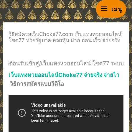
Skip
เมนู
เมนู
to
content
วิธีสมัครสเว็บChoke77.com เว็บแทงหวยออนไลน์
โชค77 หวยรัฐบาล หวยหุ้น ฝาก ถอน เร็ว จ่ายจริง
เว็บโชค77 สมัครสมาชิก รวมหวยออนไลน์ ทุกชนิด เล่นยี่กี่เป็นอาชีพ ออนไลน์
อนรับเข้าสู่/เว็บแทงหวยออนไลน์ โชค77 ระบบดีแทงง่าย จ่
เว็บแทงหวยออนไลน์Choke77 จ่ายจริง จ่ายไว
วิธีการสมัครแบบวีดีโ
อ