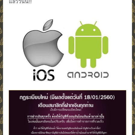
แล้ววันนี้!!