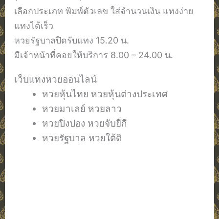
เลือกประเภท พิมพ์ตัวเลข ใส่จำนวนเงิน แทงง่าย
แทงได้เร็ว
หวยรัฐบาลปิดรับแทง 15.20 น.
มีเจ้าหน้าที่คอยให้บริการ 8.00 – 24.00 น.
เว็บแทงหวยออนไลน์
หวยหุ้นไทย หวยหุ้นต่างประเทศ
หวยมาเลย์ หวยลาว
หวยปิงปอง หวยจับยี่กี
หวยรัฐบาล หวยใต้ดิ