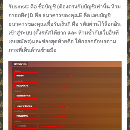
รับsms
C คือ ชื่อบัญชี (ต้องตรงกับบัญชีเท่านั้น ห้าม
กรอกผิด)
D คือ ธนาคารของคุณ
E คือ เลขบัญชี
ธนาคารของคุณเพื่อรับเงิน
F คือ รหัสผ่านไว้ล็อกอิน
เข้าสู่ระบบ (ตั้งรหัสให้ยาก และ ห้ามซ้ำกับเว็บอื่นที่
เคยสมัคร)
และช่องสุดท้ายคือ ให้กรอกอักษรตาม
ภาพที่เห็นด้านซ้ายมือ