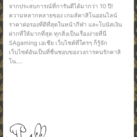
ราคาต่อรองที่ดีที่สุดในหน้ากีฬา และโบนัสเงิน
ฝากที่ให้มากที่สุด ทุกสิ่งเป็นเรื่องง่ายที่นี่
SAgaming เอเชีย เว็บไซต์ที่ใครๆ ก็รู้จัก
เว็บไซต์อันเป็นที่ชื่นชอบของวงการคนรักคาสิ
โน….
สมัครDREAMGAME33