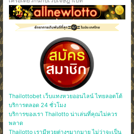
เครือเดียวกันกับเว็บเจษฎาเบท
Thailottobet เว็บแทงหวยออนไลน์ ไทยลอตโต้
บริการตลอด 24 ชั่วโมง
บริการของเรา Thailotto น่าเล่นที่คุณไม่ควร
พลาด
Thailotto เรามีหวยต่างๆมากมาย ไม่ว่าจะเป็น