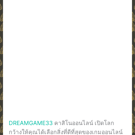
DREAMGAME33
คาสิโนออนไลน์ เปิดโลก
กว้างให้คุณได้เลือกสิ่งที่ดีที่สุดของเกมออนไลน์
จากประสบการณ์ที่การันตีได้มากว่า 10 ปี!
ความหลากหลายของ เกมส์คาสิโนออนไลน์