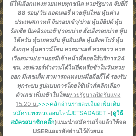
มีให้เลือกแทงหวยแทบทุกชนิด หวยรัฐบาล จับยี่กี
88 รอบ/วัน ลอตเตอรี่ หวยหุ้นไทย หุ้นต่าง
ประเทศเกาหลี จีนรอบเข้า/บ่าย หุ้นอียิปต์ หุ้น
รัสเซีย นิเคอิรอบเช้า/รอบบ่าย ฮั่งเส็งรอบบ่าย หุ้น
ไต้หวัน หุ้นเยอรมัน หุ้นอินเดีย หุ้นสิงคโปร์ หุ้น
อังกฤษ หุ้นดาวน์โจน หวยมาเลย์ หวยลาว หวย
เวียดนาม/ฮานอย
มีเจ้าหน้าที่คอยให้บริการ 24
ชม.
เซฟเวอร์ทำงานได้ไม่อืดหรือช้าในวันหวย
ออก มีเลขเต็ม สามารถแทงบนมือถือก็ได้ รองรับ
ทุกระบบ รูปแบบการโดยใช้เม้าส์คลิกเลือก
ตัวเลข เพิ่มเข้าในโพย
หวยรัฐบาลปิดรับแทง
15.20 น.
>>>คลิกอ่านรายละเอียดเพิ่มเติม
สมัครแทงหวยออนไลน์
JETSADABET
-(
ดูวิธี
สมัครสมาชิกคลิ๊ก
)แนะนำสมัครเสร็จแล้วให้จด
USERและรหัสผ่านไว้ด้วยนะ