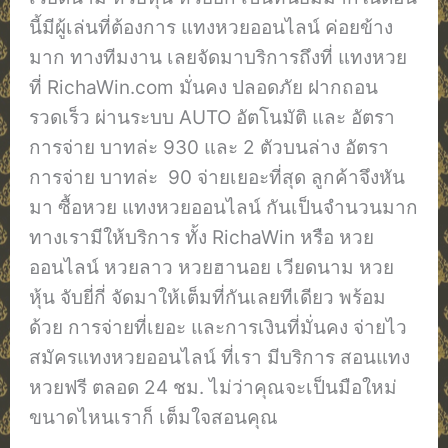
ที่ RichaWin.com มั่นคง ปลอดภัย ฝากถอน
รวดเร็ว ผ่านระบบ AUTO อัตโนมัติ และ อัตรา
การจ่าย บาทล่ะ 930 และ 2 ตัวบนล่าง อัตรา
การจ่าย บาทล่ะ 90 จ่ายเยอะที่สุด ลูกค้าจึงหัน
มา ซื้อหวย แทงหวยออนไลน์ กันเป็นจำนวนมาก
ทางเรามีให้บริการ ทั้ง RichaWin หรือ หวย
ออนไลน์ หวยลาว หวยฮานอย เวียดนาม หวย
หุ้น จับยี่กี่ จัดมาให้เต็มที่กันเลยทีเดียว พร้อม
ด้วย การจ่ายที่เยอะ และการเงินที่มั่นคง จ่ายไว
สมัครแทงหวยออนไลน์ ที่เรา มีบริการ สอนแทง
หวยฟรี ตลอด 24 ชม. ไม่ว่าคุณจะเป็นมือใหม่
ขนาดไหนเราก็ เต็มใจสอนคุณ