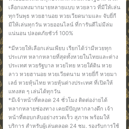
เลือกแทงมากมายหลายแบบ หวยลาว ที่มีให้เล่น
ทุกวันพุธ หวยฮานอย หวยเวียดนามและ จับยี่กี
มีให้เล่นทุกวัน หวยออนไลน์ ที่การันตีไม่มีล่ม
แน่นอน ปลอดภัยชัวร์ 100%
*มีหวยให้เลือกเล่นเพียบ เรียกได้ว่ามีหวยทุก
ประเภท หลากหลายที่สุดทั้งหวยในไทยและต่าง
ประเทศ หวยรัฐบาล หวยไทย หวยใต้ดิน หวย
ลาว หวยฮานอย หวยเวียดนาม หวยยี่กี หวยมา
เลย์ หวยหุ้นไทย หวยหุ้นต่างประเทศ ที่เปิดให้
แทงสด ๆ เล่นได้ทุกวัน
*มีเจ้าหน้าที่ตลอด 24 ชั่วโมง ติดต่อง่ายได้
หลากหลายช่องทาง เคยมีปัญหากลางดึก เจ้า
หน้าที่ตอบกลับอย่างรวดเร็ว สุภาพ พร้อมให้
บริการ สำหรับผู้เล่นตลอด 24 ชม. รองรับการใช้