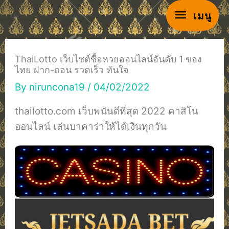
Skip
เมนู
เมนู
to
content
ThaiLotto เว็บไซต์ซื้อหวยออนไลน์อันดับ 1 ของ
ไทย ฝาก-ถอน รวดเร็ว ทันใจ
By
niruncona19
/
04/02/2022
thailotto.com เว็บพนันดีที่สุด 2022 คาสิโน
ออนไลน์ เล่นบาคาร่าให้ได้เงินทุกวัน