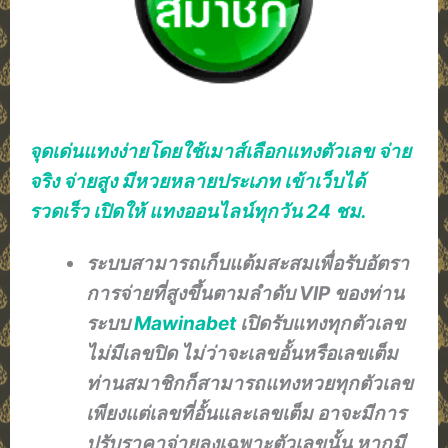
จุดเด่นแทงง่ายโดยใช้เมาส์เลือกแทงตัวเลข จ่าย
จริง จ่ายสูง มีหวยหลายประเภท เข้าเว็บได้
รวดเร็ว เปิดให้ แทงออนไลน์ทุกวัน 24 ชม.
ระบบสามารถเก็บแต้มสะสมเพื่อรับอัตรา
การจ่ายที่สูงขึ้นตามลำดับ VIP ของท่าน
ระบบ
Mawinabet
เปิดรับแทงทุกตัวเลข
ไม่มีเลขปิด ไม่ว่าจะเลขอั้นหรือเลขเต็ม
ท่านสมาชิกก็สามารถแทงหวยทุกตัวเลข
เพียงแต่เลขที่อั้นและเลขเต็ม อาจะมีการ
ปรับราคาจ่ายลงเฉพาะตัวเลขนั้น หากมี