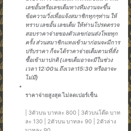
เลขอั้นหรือเลขเต็มทางทีมงานจะขึ้น
ข้อความวิ่งเพื่อแจ้งสมาชิกทุกๆท่าน ให้
ทราบ เลขอั้น เลขเต็ม ให้ท่านโปรดตรวจ
สอบราคาจ่ายของตัวเลขก่อนส่งโพยทุก
ครั้ง ส่วนสมาชิกแทงเข้ามาก่อนจะมีการ
ปรับราคา ก็จะได้ราคาจ่ายเต็มตามที่สั่ง
ซื้อเข้ามาปกติ (เลขเต็มอาจะมีในช่วง
เวลา 12:00น.ถึงเวลา15:30 หรืออาจะ
ไม่มี)
ราคาจ่ายสูงสุด ไม่ลดเปอร์เซ็น
| 3ตัวบน บาทละ 800 | 3ตัวบนโต๊ด บาท
ละ 130 | 2ตัวบน บาทละ 90 | 2ตัวล่าง
บาทละ 90