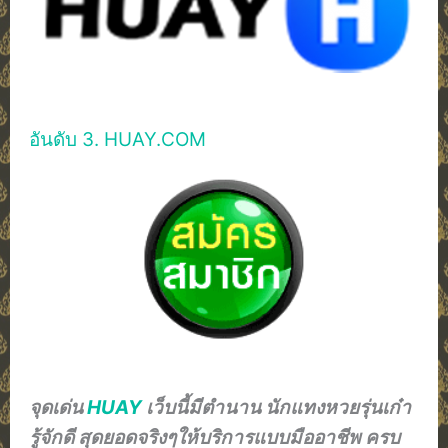
อันดับ 3. HUAY.COM
จุดเด่น
HUAY
เว็บนี้มีตำนาน นักแทงหวยรุ่นเก๋า
รู้จักดี สุดยอดจริงๆให้บริการแบบมืออาชีพ ครบ