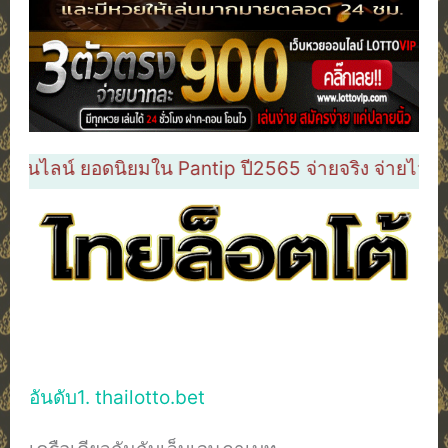
antip ปี2565 จ่ายจริง จ่ายไว เชื่อถือได้ 100% แหล
อันดับ1. thailotto.bet