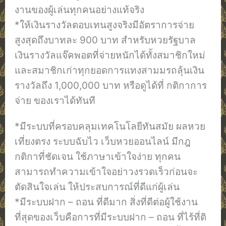
งานของผู้เล่นทุกคนอย่างแท้จริง
*ให้เงินรางวัลตอบเทนสูงจริงมีอัตราการจ่าย
สูงสุดถึงบาทละ 900 บาท สำหรับหวยรัฐบาล
เงินรางวัลแจ๊คพอตที่จ่ายหนักได้ทั้งสมาชิกใหม่
และสมาชิกเก่าทุกยอดการแทงสามมรถลุ้นเงิน
รางวัลถึง 1,000,000 บาท หรือดูได้ที่ กติกาการ
จ่าย ของเราได้ทันที
*มีระบบที่ครอบคลุมเทคโนโลยีทันสมัย ผลหวย
เที่ยงตรง ระบบฉับไว เว็บหวยออนไลน์ มีกฎ
กติกาที่ชัดเจน ใช้ภาษาเข้าใจง่าย ทุกคน
สามารถทำความเข้าใจอย่าวงรวดเร็วก่อนจะ
ตัดสินใจเล่น ให้ประสบการณ์ที่ดีแก่ผู้เล่น
*มีระบบฝาก – ถอน ที่ดีมาก สิ่งที่ดีต่อผู้ใช้งาน
ที่สุดของเว็บคือการที่มีระบบฝาก – ถอน ที่ไร้ที่ติ