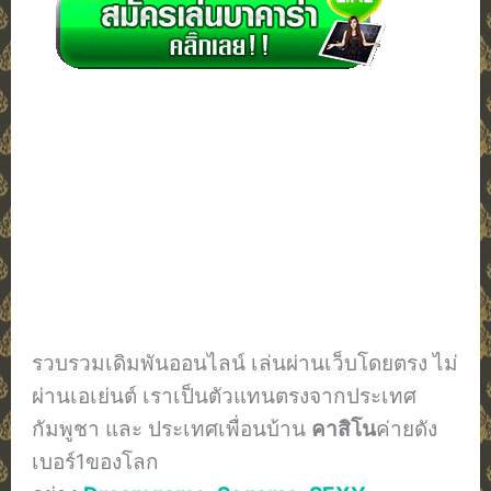
รวบรวมเดิมพันออนไลน์ เล่นผ่านเว็บโดยตรง ไม่
ผ่านเอเย่นต์ เราเป็นตัวแทนตรงจากประเทศ
กัมพูชา และ ประเทศเพื่อนบ้าน
คาสิโน
ค่ายดัง
เบอร์1ของโลก
อย่าง
Dreamgame
,
Sagame
,
SEXY
Baccarat
/ กีฬาออนไลน์ อีสปอร์ต บาสเก็
ตบอล อเมริกันฟุตบอล ฮ๊อกกี้น้ำแข็ง สนุกเกอร์