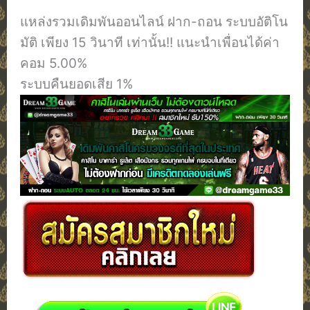
คอม 5.00%
ระบบคืนยอดเสีย 1%