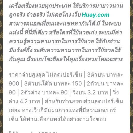
เครื่องเรื่องหวยทุกประเภท ให้บริการมายาวนาน
ถูกจริง จ่ายจริง ไม่เคยโกง เว็บ
Huay.com
สามารถแอดเพื่อนและแชทหากันได้ มี ในระบบ
แห่งนี้ ที่นี่ที่เดียว หรือใครที่ใบ้หวยเก่ง ระบบมีค่า
ความรู้ความสามารถในการใบ้หวย ให้กับท่าน
มีแร้งค์กิ้ง ระดับความสามารถในการใบ้หวยให้
กับคุณ มีระบบโชเชียลให้คุยเรื่องหวยโดยเฉพาะ
ราคาจ่ายสูงสุด ไม่ลดเปอร์เซ็น | 3ตัวบน บาทละ
900 | 3ตัวบนโต๊ด บาทละ 150 | 2ตัวบน บาทละ
90 | 2ตัวล่าง บาทละ 90 | วิ่งบน 3.2 บาท | วิ่ง
ล่าง 4.2 บาท | สำหรับท่านชอบส่วนลดเปอร์เซ็น
เยอะ ทางเว็บก็มีแผนการแทงที่มีส่วนลดเปอร์
เซ็น ให้ท่านเลือกแทงได้อย่างตามใจชอบ